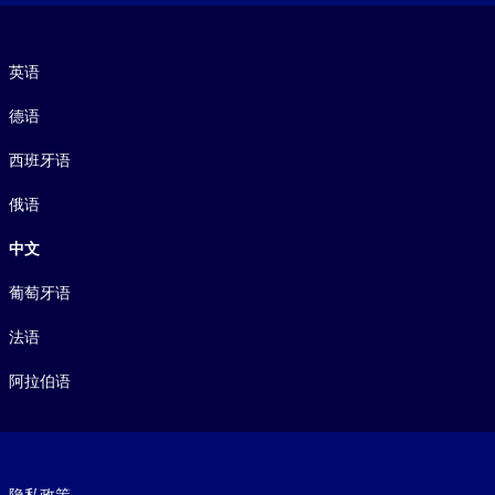
语言
英语
德语
西班牙语
俄语
中文
葡萄牙语
法语
阿拉伯语
Footer legal