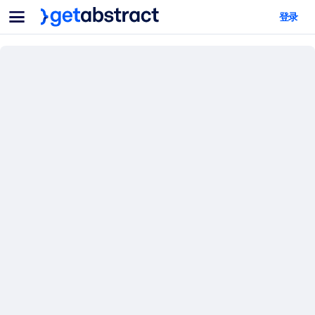
菜单
登录
面向团队与管理者
按用例
面向个人
AI 技能提升
面向人工智能系统
为您的员工配备关键的人工智能技能。
领导力发展
帮助您的管理者为未来的工作时代做好准备。
协作学习
让团队更轻松地共同学习、解决实际问题并更快采取行动。
技能提升与重塑
培养您的员工应对未来挑战所需的技能。
健康与福祉
打造一支更健康、更具韧性的员工队伍。