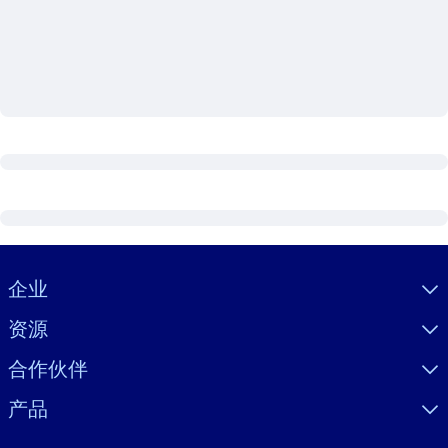
按系统
面向 LMS/LXP
将简短且经过验证的知识引入您的 LMS/LXP，以获得更强的学习效
果。
面向企业图书馆
用值得信赖且即插即用的商业知识丰富您的企业图书馆。
面向人工智能系统
利用可靠、结构化的知识为您的人工智能系统提供动力，以改善输
结果。
Visually hidden Text
企业
资源
合作伙伴
产品