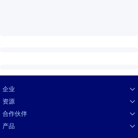
按系统
面向 LMS/LXP
将简短且经过验证的知识引入您的 LMS/LXP，以获得更强的学习效
果。
面向企业图书馆
用值得信赖且即插即用的商业知识丰富您的企业图书馆。
面向人工智能系统
利用可靠、结构化的知识为您的人工智能系统提供动力，以改善输
结果。
Visually hidden Text
企业
资源
合作伙伴
产品