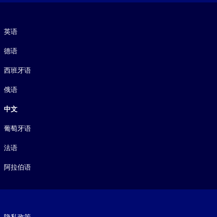
语言
英语
德语
西班牙语
俄语
中文
葡萄牙语
法语
阿拉伯语
Footer legal