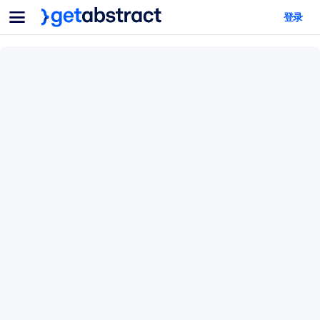
菜单
登录
面向团队与管理者
按用例
面向个人
AI 技能提升
面向人工智能系统
为您的员工配备关键的人工智能技能。
领导力发展
帮助您的管理者为未来的工作时代做好准备。
协作学习
让团队更轻松地共同学习、解决实际问题并更快采取行动。
技能提升与重塑
培养您的员工应对未来挑战所需的技能。
健康与福祉
打造一支更健康、更具韧性的员工队伍。