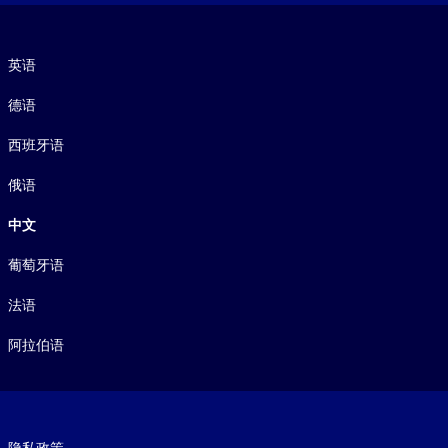
语言
英语
德语
西班牙语
俄语
中文
葡萄牙语
法语
阿拉伯语
Footer legal