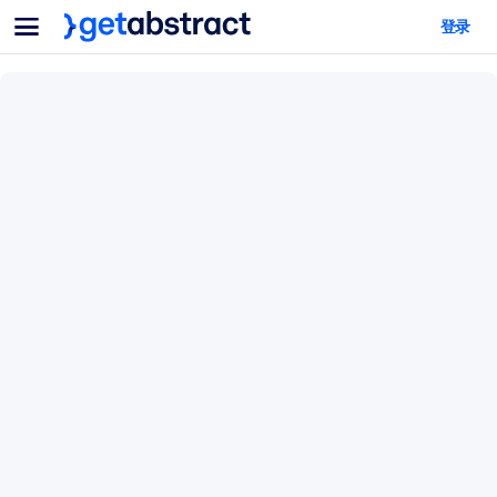
菜单
登录
面向团队与管理者
按用例
面向个人
AI 技能提升
面向人工智能系统
为您的员工配备关键的人工智能技能。
领导力发展
帮助您的管理者为未来的工作时代做好准备。
协作学习
让团队更轻松地共同学习、解决实际问题并更快采取行动。
技能提升与重塑
培养您的员工应对未来挑战所需的技能。
健康与福祉
打造一支更健康、更具韧性的员工队伍。