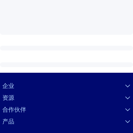
按系统
面向 LMS/LXP
将简短且经过验证的知识引入您的 LMS/LXP，以获得更强的学习效
果。
面向企业图书馆
用值得信赖且即插即用的商业知识丰富您的企业图书馆。
面向人工智能系统
利用可靠、结构化的知识为您的人工智能系统提供动力，以改善输
结果。
Visually hidden Text
企业
资源
合作伙伴
产品