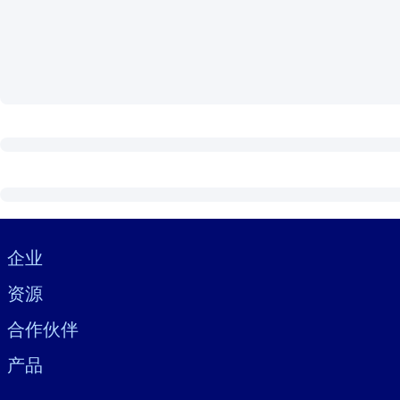
按系统
面向 LMS/LXP
将简短且经过验证的知识引入您的 LMS/LXP，以获得更强的学习效
面向企业图书馆
用值得信赖且即插即用的商业知识丰富您的企业图书馆。
面向人工智能系统
利用可靠、结构化的知识为您的人工智能系统提供动力，以改善输
Visually hidden Text
企业
资源
合作伙伴
产品