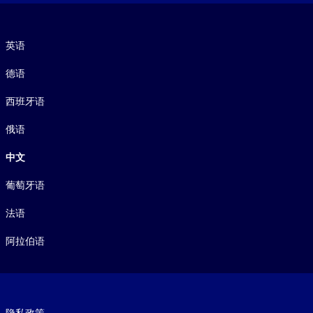
语言
英语
德语
西班牙语
俄语
中文
葡萄牙语
法语
阿拉伯语
Footer legal