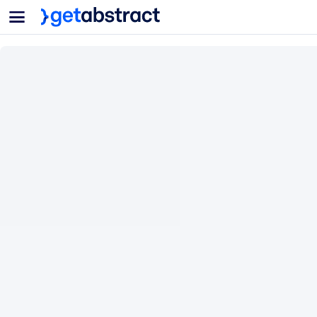
菜单
面向团队与管理者
按用例
面向个人
AI 技能提升
面向人工智能系统
为您的员工配备关键的人工智能技能。
领导力发展
帮助您的管理者为未来的工作时代做好准备。
协作学习
让团队更轻松地共同学习、解决实际问题并更快采取行动。
技能提升与重塑
培养您的员工应对未来挑战所需的技能。
健康与福祉
打造一支更健康、更具韧性的员工队伍。