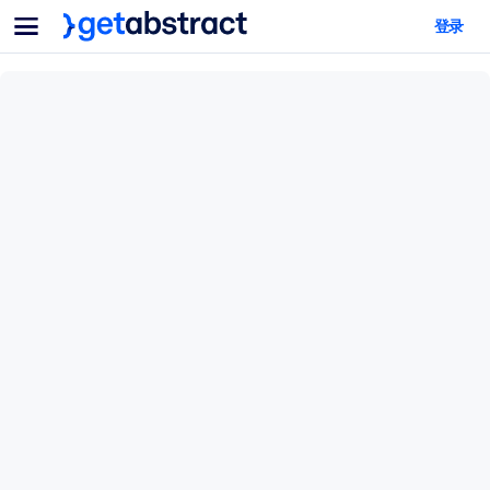
菜单
登录
面向团队与管理者
按用例
面向个人
AI 技能提升
面向人工智能系统
为您的员工配备关键的人工智能技能。
领导力发展
帮助您的管理者为未来的工作时代做好准备。
协作学习
让团队更轻松地共同学习、解决实际问题并更快采取行动。
技能提升与重塑
培养您的员工应对未来挑战所需的技能。
健康与福祉
打造一支更健康、更具韧性的员工队伍。