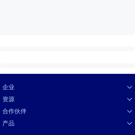
按系统
面向 LMS/LXP
将简短且经过验证的知识引入您的 LMS/LXP，以获得更强的学习效
果。
面向企业图书馆
用值得信赖且即插即用的商业知识丰富您的企业图书馆。
面向人工智能系统
利用可靠、结构化的知识为您的人工智能系统提供动力，以改善输
结果。
Visually hidden Text
企业
资源
合作伙伴
产品