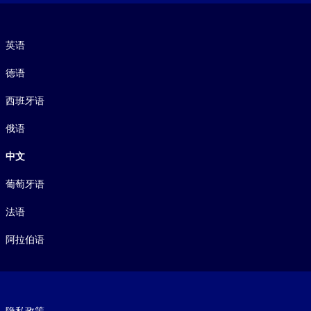
语言
英语
德语
西班牙语
俄语
中文
葡萄牙语
法语
阿拉伯语
Footer legal