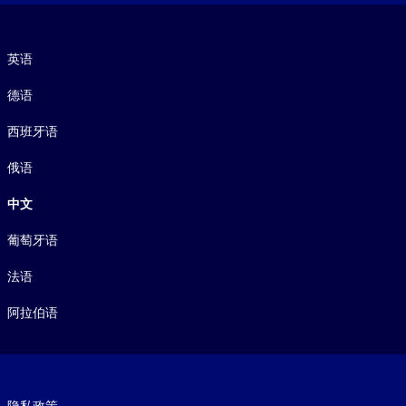
语言
英语
德语
西班牙语
俄语
中文
葡萄牙语
法语
阿拉伯语
Footer legal