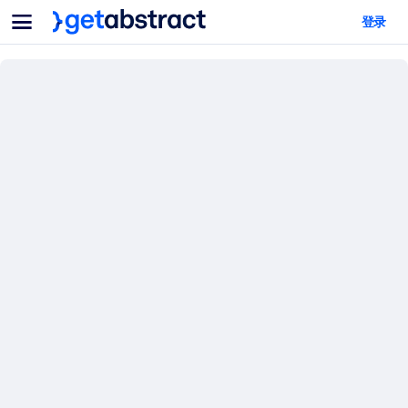
菜单
登录
面向团队与管理者
按用例
面向个人
AI 技能提升
面向人工智能系统
为您的员工配备关键的人工智能技能。
领导力发展
帮助您的管理者为未来的工作时代做好准备。
协作学习
让团队更轻松地共同学习、解决实际问题并更快采取行动。
技能提升与重塑
培养您的员工应对未来挑战所需的技能。
健康与福祉
打造一支更健康、更具韧性的员工队伍。