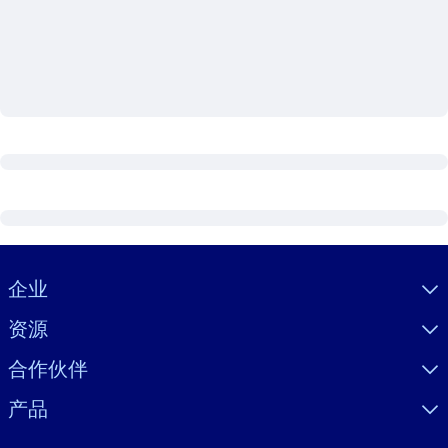
按系统
面向 LMS/LXP
将简短且经过验证的知识引入您的 LMS/LXP，以获得更强的学习效
果。
面向企业图书馆
用值得信赖且即插即用的商业知识丰富您的企业图书馆。
面向人工智能系统
利用可靠、结构化的知识为您的人工智能系统提供动力，以改善输
结果。
Visually hidden Text
企业
资源
合作伙伴
产品