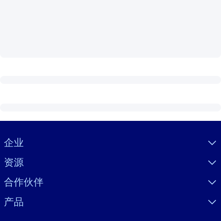
按系统
面向 LMS/LXP
将简短且经过验证的知识引入您的 LMS/LXP，以获得更强的学习效
果。
面向企业图书馆
用值得信赖且即插即用的商业知识丰富您的企业图书馆。
面向人工智能系统
利用可靠、结构化的知识为您的人工智能系统提供动力，以改善输
结果。
Visually hidden Text
企业
资源
合作伙伴
产品