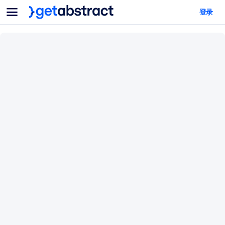
菜单
登录
面向团队与管理者
按用例
面向个人
AI 技能提升
面向人工智能系统
为您的员工配备关键的人工智能技能。
领导力发展
帮助您的管理者为未来的工作时代做好准备。
协作学习
让团队更轻松地共同学习、解决实际问题并更快采取行动。
技能提升与重塑
培养您的员工应对未来挑战所需的技能。
健康与福祉
打造一支更健康、更具韧性的员工队伍。