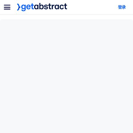
菜单
登录
面向团队与管理者
按用例
面向个人
AI 技能提升
面向人工智能系统
为您的员工配备关键的人工智能技能。
领导力发展
帮助您的管理者为未来的工作时代做好准备。
协作学习
让团队更轻松地共同学习、解决实际问题并更快采取行动。
技能提升与重塑
培养您的员工应对未来挑战所需的技能。
健康与福祉
打造一支更健康、更具韧性的员工队伍。