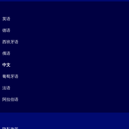
语言
英语
德语
西班牙语
俄语
中文
葡萄牙语
法语
阿拉伯语
Footer legal