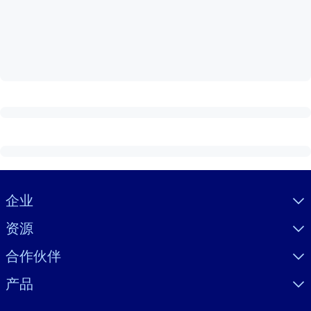
按系统
面向 LMS/LXP
将简短且经过验证的知识引入您的 LMS/LXP，以获得更强的学习效
果。
面向企业图书馆
用值得信赖且即插即用的商业知识丰富您的企业图书馆。
面向人工智能系统
利用可靠、结构化的知识为您的人工智能系统提供动力，以改善输
结果。
Visually hidden Text
企业
资源
合作伙伴
产品