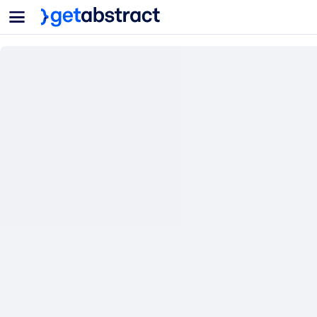
菜单
面向团队与管理者
按用例
面向个人
AI 技能提升
面向人工智能系统
为您的员工配备关键的人工智能技能。
领导力发展
帮助您的管理者为未来的工作时代做好准备。
协作学习
让团队更轻松地共同学习、解决实际问题并更快采取行动。
技能提升与重塑
培养您的员工应对未来挑战所需的技能。
健康与福祉
打造一支更健康、更具韧性的员工队伍。