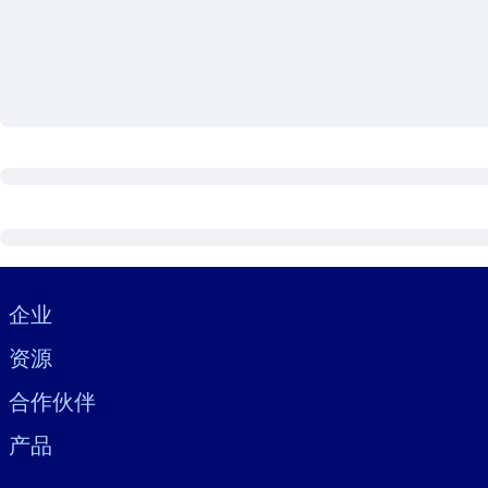
按系统
面向 LMS/LXP
将简短且经过验证的知识引入您的 LMS/LXP，以获得更强的学习效
面向企业图书馆
用值得信赖且即插即用的商业知识丰富您的企业图书馆。
面向人工智能系统
利用可靠、结构化的知识为您的人工智能系统提供动力，以改善输
Visually hidden Text
企业
资源
合作伙伴
产品