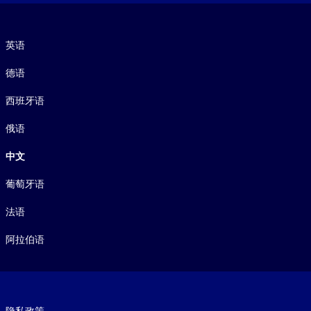
语言
英语
德语
西班牙语
俄语
中文
葡萄牙语
法语
阿拉伯语
Footer legal