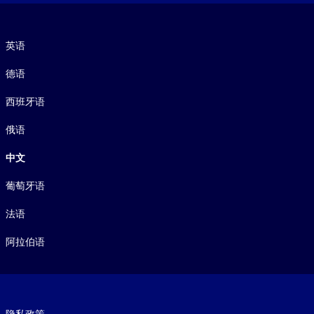
语言
英语
德语
西班牙语
俄语
中文
葡萄牙语
法语
阿拉伯语
Footer legal