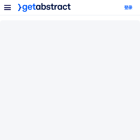
菜单
登录
面向团队与管理者
按用例
面向个人
AI 技能提升
面向人工智能系统
为您的员工配备关键的人工智能技能。
领导力发展
帮助您的管理者为未来的工作时代做好准备。
协作学习
让团队更轻松地共同学习、解决实际问题并更快采取行动。
技能提升与重塑
培养您的员工应对未来挑战所需的技能。
健康与福祉
打造一支更健康、更具韧性的员工队伍。