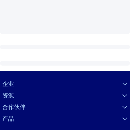
按系统
面向 LMS/LXP
将简短且经过验证的知识引入您的 LMS/LXP，以获得更强的学习效
果。
面向企业图书馆
用值得信赖且即插即用的商业知识丰富您的企业图书馆。
面向人工智能系统
利用可靠、结构化的知识为您的人工智能系统提供动力，以改善输
结果。
Visually hidden Text
企业
资源
合作伙伴
产品