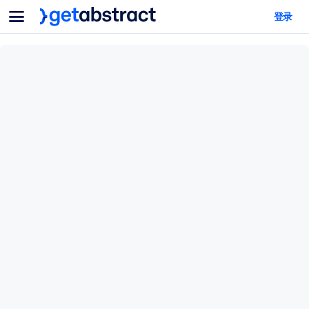
菜单
登录
面向团队与管理者
按用例
面向个人
AI 技能提升
面向人工智能系统
为您的员工配备关键的人工智能技能。
领导力发展
帮助您的管理者为未来的工作时代做好准备。
协作学习
让团队更轻松地共同学习、解决实际问题并更快采取行动。
技能提升与重塑
培养您的员工应对未来挑战所需的技能。
健康与福祉
打造一支更健康、更具韧性的员工队伍。