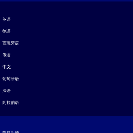
语言
英语
德语
西班牙语
俄语
中文
葡萄牙语
法语
阿拉伯语
Footer legal