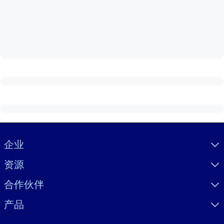
按系统
面向 LMS/LXP
将简短且经过验证的知识引入您的 LMS/LXP，以获得更强的学习效
果。
面向企业图书馆
用值得信赖且即插即用的商业知识丰富您的企业图书馆。
面向人工智能系统
利用可靠、结构化的知识为您的人工智能系统提供动力，以改善输
结果。
Visually hidden Text
企业
资源
合作伙伴
产品