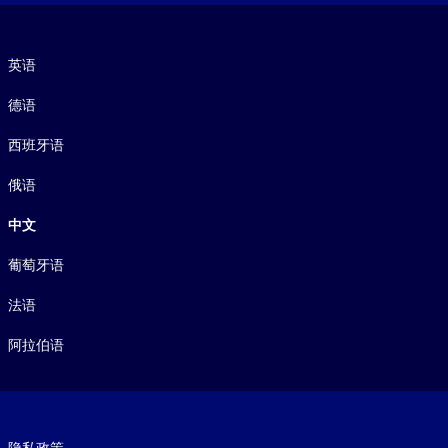
语言
英语
德语
西班牙语
俄语
中文
葡萄牙语
法语
阿拉伯语
Footer legal