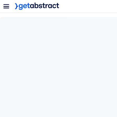
菜单
面向团队与管理者
按用例
面向个人
AI 技能提升
面向人工智能系统
为您的员工配备关键的人工智能技能。
领导力发展
帮助您的管理者为未来的工作时代做好准备。
协作学习
让团队更轻松地共同学习、解决实际问题并更快采取行动。
技能提升与重塑
培养您的员工应对未来挑战所需的技能。
健康与福祉
打造一支更健康、更具韧性的员工队伍。