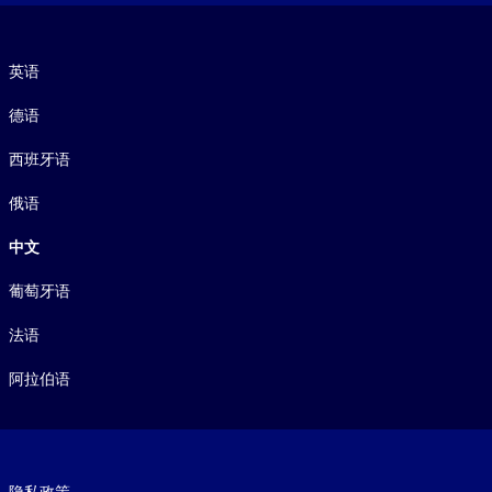
语言
英语
德语
西班牙语
俄语
中文
葡萄牙语
法语
阿拉伯语
Footer legal