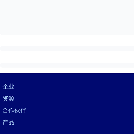
按系统
面向 LMS/LXP
将简短且经过验证的知识引入您的 LMS/LXP，以获得更强的学习效
面向企业图书馆
用值得信赖且即插即用的商业知识丰富您的企业图书馆。
面向人工智能系统
利用可靠、结构化的知识为您的人工智能系统提供动力，以改善输
Visually hidden Text
企业
资源
合作伙伴
产品