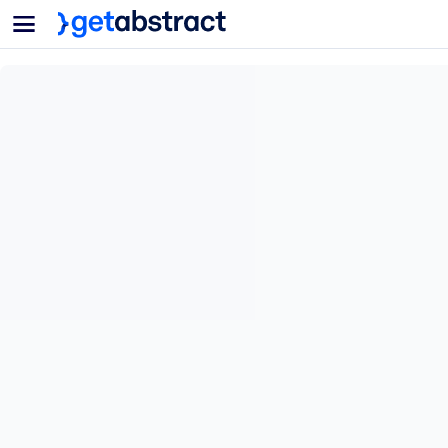
菜单
面向团队与管理者
按用例
面向个人
AI 技能提升
面向人工智能系统
为您的员工配备关键的人工智能技能。
领导力发展
帮助您的管理者为未来的工作时代做好准备。
协作学习
让团队更轻松地共同学习、解决实际问题并更快采取行动。
技能提升与重塑
培养您的员工应对未来挑战所需的技能。
健康与福祉
打造一支更健康、更具韧性的员工队伍。