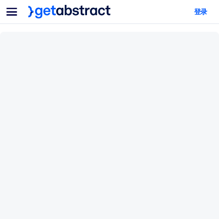
菜单
登录
面向团队与管理者
按用例
面向个人
AI 技能提升
面向人工智能系统
为您的员工配备关键的人工智能技能。
领导力发展
帮助您的管理者为未来的工作时代做好准备。
协作学习
让团队更轻松地共同学习、解决实际问题并更快采取行动。
技能提升与重塑
培养您的员工应对未来挑战所需的技能。
健康与福祉
打造一支更健康、更具韧性的员工队伍。