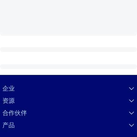
按系统
面向 LMS/LXP
将简短且经过验证的知识引入您的 LMS/LXP，以获得更强的学习效
果。
面向企业图书馆
用值得信赖且即插即用的商业知识丰富您的企业图书馆。
面向人工智能系统
利用可靠、结构化的知识为您的人工智能系统提供动力，以改善输
结果。
Visually hidden Text
企业
资源
合作伙伴
产品