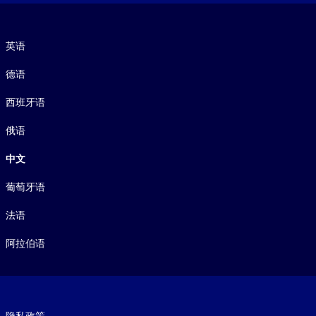
语言
英语
德语
西班牙语
俄语
中文
葡萄牙语
法语
阿拉伯语
Footer legal