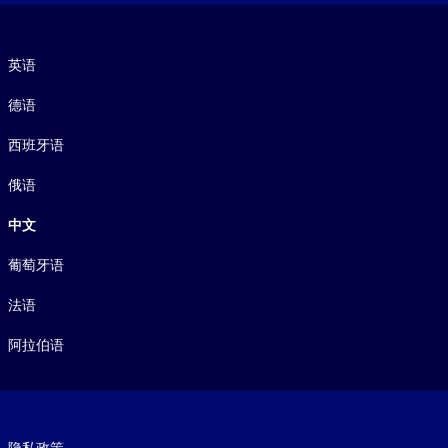
语言
英语
德语
西班牙语
俄语
中文
葡萄牙语
法语
阿拉伯语
Footer legal