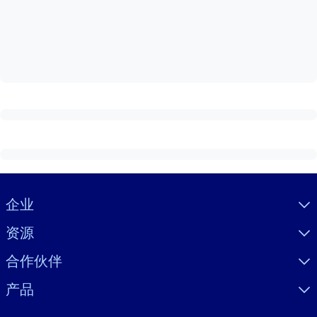
按系统
面向 LMS/LXP
将简短且经过验证的知识引入您的 LMS/LXP，以获得更强的学习效
果。
面向企业图书馆
用值得信赖且即插即用的商业知识丰富您的企业图书馆。
面向人工智能系统
利用可靠、结构化的知识为您的人工智能系统提供动力，以改善输
结果。
Visually hidden Text
企业
资源
合作伙伴
产品