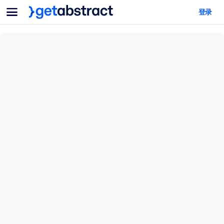
菜单
登录
面向团队与管理者
按用例
面向个人
AI 技能提升
面向人工智能系统
为您的员工配备关键的人工智能技能。
领导力发展
帮助您的管理者为未来的工作时代做好准备。
协作学习
让团队更轻松地共同学习、解决实际问题并更快采取行动。
技能提升与重塑
培养您的员工应对未来挑战所需的技能。
健康与福祉
打造一支更健康、更具韧性的员工队伍。