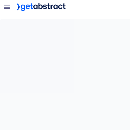
菜单
面向团队与管理者
按用例
面向个人
AI 技能提升
面向人工智能系统
为您的员工配备关键的人工智能技能。
领导力发展
帮助您的管理者为未来的工作时代做好准备。
协作学习
让团队更轻松地共同学习、解决实际问题并更快采取行动。
技能提升与重塑
培养您的员工应对未来挑战所需的技能。
健康与福祉
打造一支更健康、更具韧性的员工队伍。