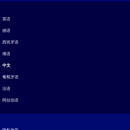
语言
英语
德语
西班牙语
俄语
中文
葡萄牙语
法语
阿拉伯语
Footer legal