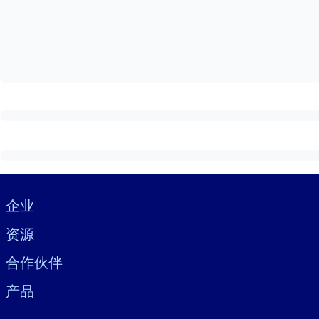
按系统
面向 LMS/LXP
将简短且经过验证的知识引入您的 LMS/LXP，以获得更强的学习效
面向企业图书馆
用值得信赖且即插即用的商业知识丰富您的企业图书馆。
面向人工智能系统
利用可靠、结构化的知识为您的人工智能系统提供动力，以改善输
Visually hidden Text
企业
资源
合作伙伴
产品