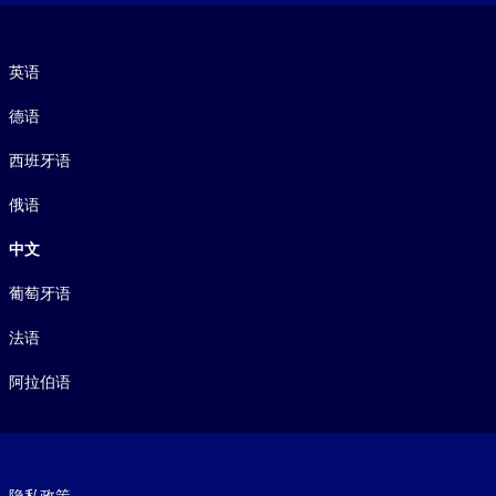
语言
英语
德语
西班牙语
俄语
中文
葡萄牙语
法语
阿拉伯语
Footer legal