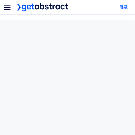
菜单
登录
面向团队与管理者
按用例
面向个人
AI 技能提升
面向人工智能系统
为您的员工配备关键的人工智能技能。
领导力发展
帮助您的管理者为未来的工作时代做好准备。
协作学习
让团队更轻松地共同学习、解决实际问题并更快采取行动。
技能提升与重塑
培养您的员工应对未来挑战所需的技能。
健康与福祉
打造一支更健康、更具韧性的员工队伍。