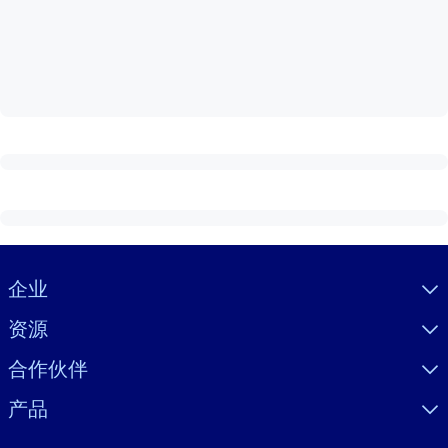
按系统
面向 LMS/LXP
将简短且经过验证的知识引入您的 LMS/LXP，以获得更强的学习效
果。
面向企业图书馆
用值得信赖且即插即用的商业知识丰富您的企业图书馆。
面向人工智能系统
利用可靠、结构化的知识为您的人工智能系统提供动力，以改善输
结果。
Visually hidden Text
企业
资源
合作伙伴
产品