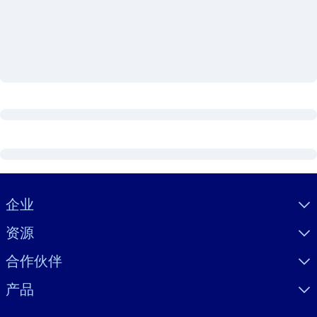
按系统
面向 LMS/LXP
将简短且经过验证的知识引入您的 LMS/LXP，以获得更强的学习效
果。
面向企业图书馆
用值得信赖且即插即用的商业知识丰富您的企业图书馆。
面向人工智能系统
利用可靠、结构化的知识为您的人工智能系统提供动力，以改善输
结果。
Visually hidden Text
企业
资源
合作伙伴
产品