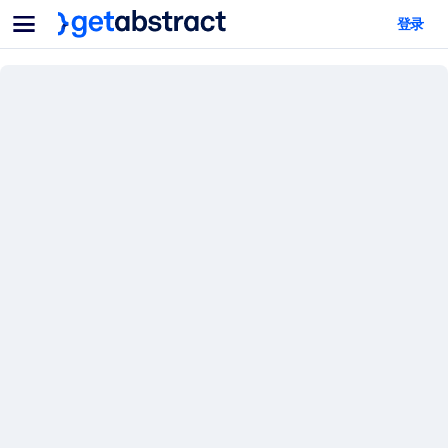
菜单
登录
面向团队与管理者
按用例
面向个人
AI 技能提升
面向人工智能系统
为您的员工配备关键的人工智能技能。
领导力发展
帮助您的管理者为未来的工作时代做好准备。
协作学习
让团队更轻松地共同学习、解决实际问题并更快采取行动。
技能提升与重塑
培养您的员工应对未来挑战所需的技能。
健康与福祉
打造一支更健康、更具韧性的员工队伍。