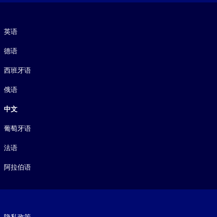
语言
英语
德语
西班牙语
俄语
中文
葡萄牙语
法语
阿拉伯语
Footer legal