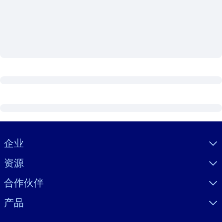
按系统
面向 LMS/LXP
将简短且经过验证的知识引入您的 LMS/LXP，以获得更强的学习效
果。
面向企业图书馆
用值得信赖且即插即用的商业知识丰富您的企业图书馆。
面向人工智能系统
利用可靠、结构化的知识为您的人工智能系统提供动力，以改善输
结果。
Visually hidden Text
企业
资源
合作伙伴
产品