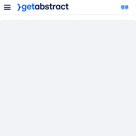
菜单
登录
面向团队与管理者
按用例
面向个人
AI 技能提升
面向人工智能系统
为您的员工配备关键的人工智能技能。
领导力发展
帮助您的管理者为未来的工作时代做好准备。
协作学习
让团队更轻松地共同学习、解决实际问题并更快采取行动。
技能提升与重塑
培养您的员工应对未来挑战所需的技能。
健康与福祉
打造一支更健康、更具韧性的员工队伍。