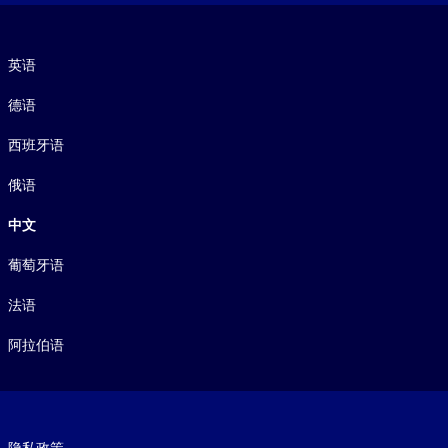
语言
英语
德语
西班牙语
俄语
中文
葡萄牙语
法语
阿拉伯语
Footer legal