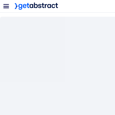
菜单
面向团队与管理者
按用例
面向个人
AI 技能提升
面向人工智能系统
为您的员工配备关键的人工智能技能。
领导力发展
帮助您的管理者为未来的工作时代做好准备。
协作学习
让团队更轻松地共同学习、解决实际问题并更快采取行动。
技能提升与重塑
培养您的员工应对未来挑战所需的技能。
健康与福祉
打造一支更健康、更具韧性的员工队伍。