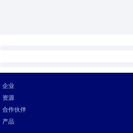
按系统
面向 LMS/LXP
将简短且经过验证的知识引入您的 LMS/LXP，以获得更强的学习效
面向企业图书馆
用值得信赖且即插即用的商业知识丰富您的企业图书馆。
面向人工智能系统
利用可靠、结构化的知识为您的人工智能系统提供动力，以改善输
Visually hidden Text
企业
资源
合作伙伴
产品