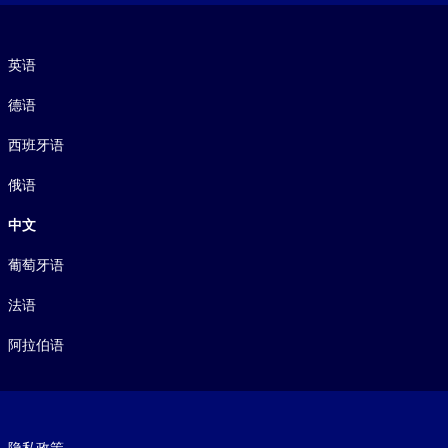
语言
英语
德语
西班牙语
俄语
中文
葡萄牙语
法语
阿拉伯语
Footer legal