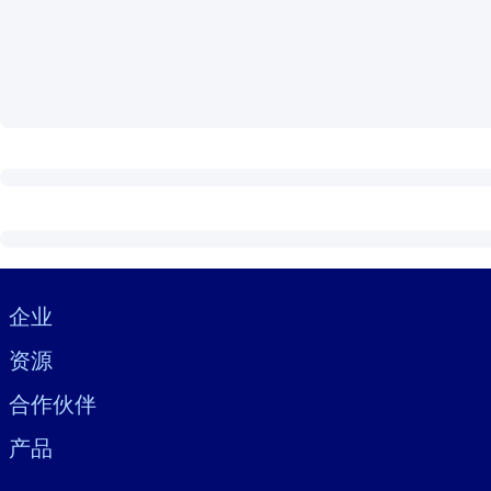
按系统
面向 LMS/LXP
将简短且经过验证的知识引入您的 LMS/LXP，以获得更强的学习效
面向企业图书馆
用值得信赖且即插即用的商业知识丰富您的企业图书馆。
面向人工智能系统
利用可靠、结构化的知识为您的人工智能系统提供动力，以改善输
Visually hidden Text
企业
资源
合作伙伴
产品