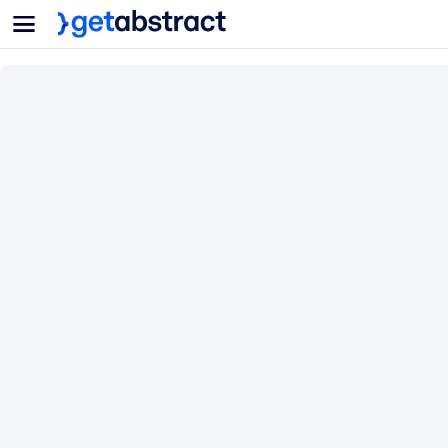
菜单
面向团队与管理者
按用例
面向个人
AI 技能提升
面向人工智能系统
为您的员工配备关键的人工智能技能。
领导力发展
帮助您的管理者为未来的工作时代做好准备。
协作学习
让团队更轻松地共同学习、解决实际问题并更快采取行动。
技能提升与重塑
培养您的员工应对未来挑战所需的技能。
健康与福祉
打造一支更健康、更具韧性的员工队伍。