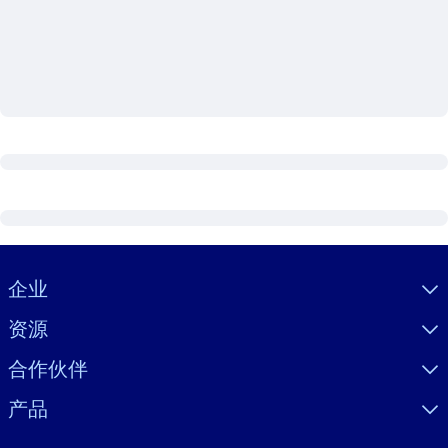
按系统
面向 LMS/LXP
将简短且经过验证的知识引入您的 LMS/LXP，以获得更强的学习效
果。
面向企业图书馆
用值得信赖且即插即用的商业知识丰富您的企业图书馆。
面向人工智能系统
利用可靠、结构化的知识为您的人工智能系统提供动力，以改善输
结果。
Visually hidden Text
企业
资源
合作伙伴
产品