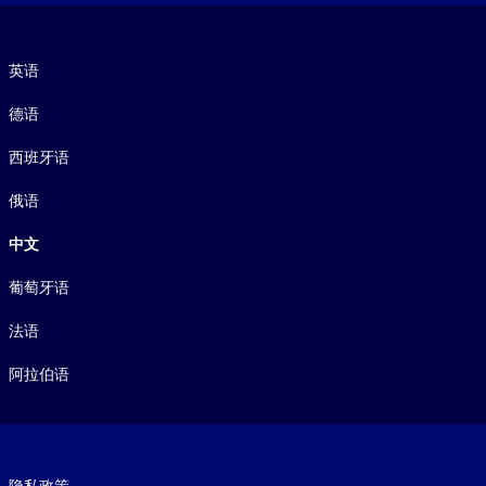
语言
英语
德语
西班牙语
俄语
中文
葡萄牙语
法语
阿拉伯语
Footer legal