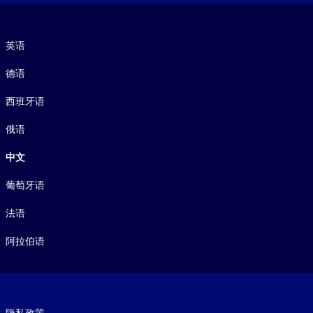
语言
英语
德语
西班牙语
俄语
中文
葡萄牙语
法语
阿拉伯语
Footer legal