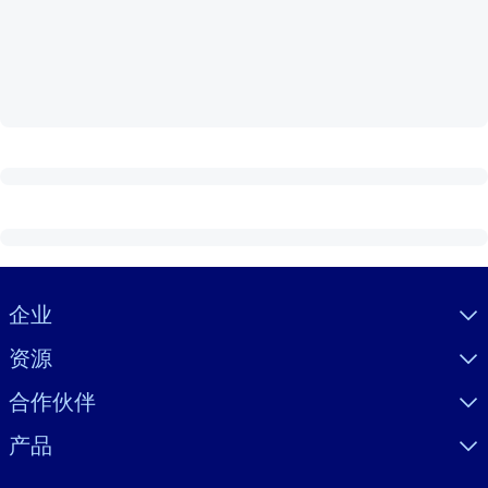
按系统
面向 LMS/LXP
将简短且经过验证的知识引入您的 LMS/LXP，以获得更强的学习效
果。
面向企业图书馆
用值得信赖且即插即用的商业知识丰富您的企业图书馆。
面向人工智能系统
利用可靠、结构化的知识为您的人工智能系统提供动力，以改善输
结果。
Visually hidden Text
企业
资源
合作伙伴
产品