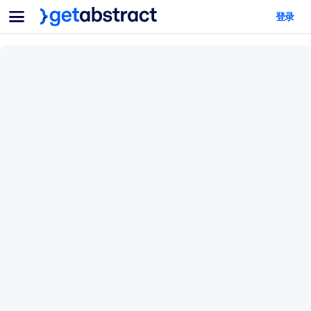
菜单
登录
面向团队与管理者
按用例
面向个人
AI 技能提升
面向人工智能系统
为您的员工配备关键的人工智能技能。
领导力发展
帮助您的管理者为未来的工作时代做好准备。
协作学习
让团队更轻松地共同学习、解决实际问题并更快采取行动。
技能提升与重塑
培养您的员工应对未来挑战所需的技能。
健康与福祉
打造一支更健康、更具韧性的员工队伍。