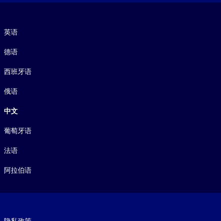
语言
英语
德语
西班牙语
俄语
中文
葡萄牙语
法语
阿拉伯语
Footer legal