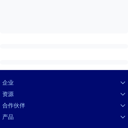
按系统
面向 LMS/LXP
将简短且经过验证的知识引入您的 LMS/LXP，以获得更强的学习效
果。
面向企业图书馆
用值得信赖且即插即用的商业知识丰富您的企业图书馆。
面向人工智能系统
利用可靠、结构化的知识为您的人工智能系统提供动力，以改善输
结果。
Visually hidden Text
企业
资源
合作伙伴
产品