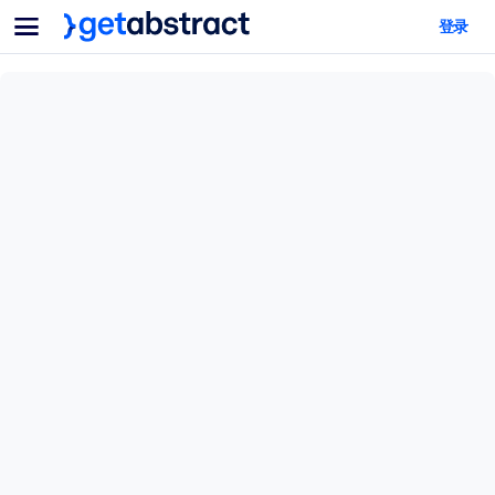
菜单
登录
面向团队与管理者
按用例
面向个人
AI 技能提升
面向人工智能系统
为您的员工配备关键的人工智能技能。
领导力发展
帮助您的管理者为未来的工作时代做好准备。
协作学习
让团队更轻松地共同学习、解决实际问题并更快采取行动。
技能提升与重塑
培养您的员工应对未来挑战所需的技能。
健康与福祉
打造一支更健康、更具韧性的员工队伍。