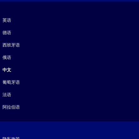
语言
英语
德语
西班牙语
俄语
中文
葡萄牙语
法语
阿拉伯语
Footer legal