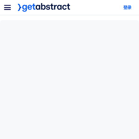
菜单
登录
面向团队与管理者
按用例
面向个人
AI 技能提升
面向人工智能系统
为您的员工配备关键的人工智能技能。
领导力发展
帮助您的管理者为未来的工作时代做好准备。
协作学习
让团队更轻松地共同学习、解决实际问题并更快采取行动。
技能提升与重塑
培养您的员工应对未来挑战所需的技能。
健康与福祉
打造一支更健康、更具韧性的员工队伍。