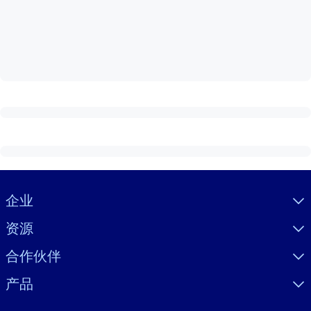
按系统
面向 LMS/LXP
将简短且经过验证的知识引入您的 LMS/LXP，以获得更强的学习效
果。
面向企业图书馆
用值得信赖且即插即用的商业知识丰富您的企业图书馆。
面向人工智能系统
利用可靠、结构化的知识为您的人工智能系统提供动力，以改善输
结果。
Visually hidden Text
企业
资源
合作伙伴
产品