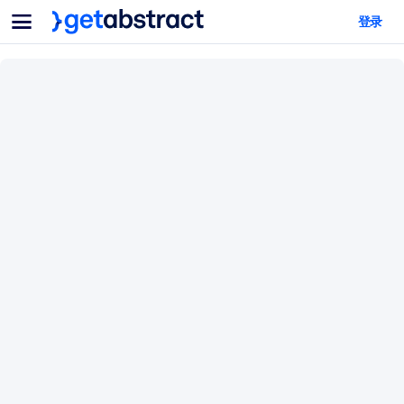
菜单
登录
面向团队与管理者
按用例
面向个人
AI 技能提升
面向人工智能系统
为您的员工配备关键的人工智能技能。
领导力发展
帮助您的管理者为未来的工作时代做好准备。
协作学习
让团队更轻松地共同学习、解决实际问题并更快采取行动。
技能提升与重塑
培养您的员工应对未来挑战所需的技能。
健康与福祉
打造一支更健康、更具韧性的员工队伍。