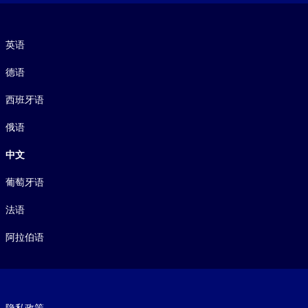
语言
英语
德语
西班牙语
俄语
中文
葡萄牙语
法语
阿拉伯语
Footer legal