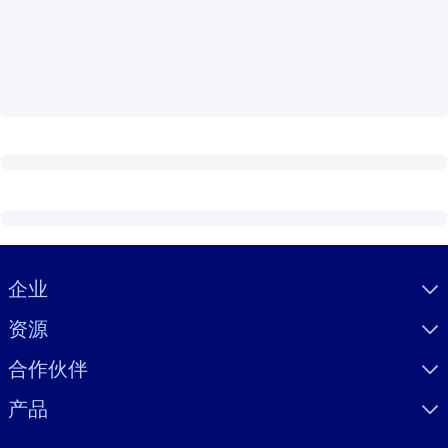
按系统
面向 LMS/LXP
将简短且经过验证的知识引入您的 LMS/LXP，以获得更强的学习效
果。
面向企业图书馆
用值得信赖且即插即用的商业知识丰富您的企业图书馆。
面向人工智能系统
利用可靠、结构化的知识为您的人工智能系统提供动力，以改善输
结果。
Visually hidden Text
企业
资源
合作伙伴
产品