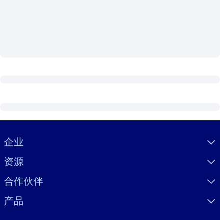
按系统
面向 LMS/LXP
将简短且经过验证的知识引入您的 LMS/LXP，以获得更强的学习效
果。
面向企业图书馆
用值得信赖且即插即用的商业知识丰富您的企业图书馆。
面向人工智能系统
利用可靠、结构化的知识为您的人工智能系统提供动力，以改善输
结果。
Visually hidden Text
企业
资源
合作伙伴
产品