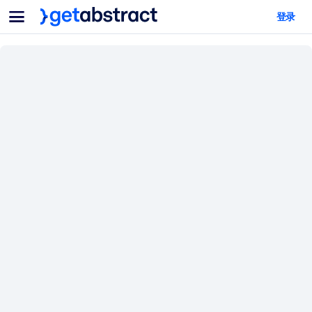
菜单
登录
面向团队与管理者
按用例
面向个人
AI 技能提升
面向人工智能系统
为您的员工配备关键的人工智能技能。
领导力发展
帮助您的管理者为未来的工作时代做好准备。
协作学习
让团队更轻松地共同学习、解决实际问题并更快采取行动。
技能提升与重塑
培养您的员工应对未来挑战所需的技能。
健康与福祉
打造一支更健康、更具韧性的员工队伍。