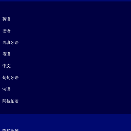
语言
英语
德语
西班牙语
俄语
中文
葡萄牙语
法语
阿拉伯语
Footer legal