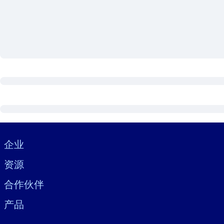
按系统
面向 LMS/LXP
将简短且经过验证的知识引入您的 LMS/LXP，以获得更强的学习效
面向企业图书馆
用值得信赖且即插即用的商业知识丰富您的企业图书馆。
面向人工智能系统
利用可靠、结构化的知识为您的人工智能系统提供动力，以改善输
Visually hidden Text
企业
资源
合作伙伴
产品