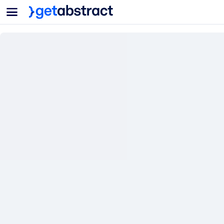
菜单
面向团队与管理者
按用例
面向个人
AI 技能提升
面向人工智能系统
为您的员工配备关键的人工智能技能。
领导力发展
帮助您的管理者为未来的工作时代做好准备。
协作学习
让团队更轻松地共同学习、解决实际问题并更快采取行动。
技能提升与重塑
培养您的员工应对未来挑战所需的技能。
健康与福祉
打造一支更健康、更具韧性的员工队伍。