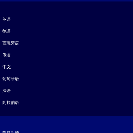
语言
英语
德语
西班牙语
俄语
中文
葡萄牙语
法语
阿拉伯语
Footer legal