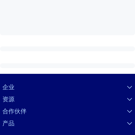
按系统
面向 LMS/LXP
将简短且经过验证的知识引入您的 LMS/LXP，以获得更强的学习效
果。
面向企业图书馆
用值得信赖且即插即用的商业知识丰富您的企业图书馆。
面向人工智能系统
利用可靠、结构化的知识为您的人工智能系统提供动力，以改善输
结果。
Visually hidden Text
企业
资源
合作伙伴
产品