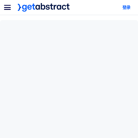
菜单
登录
面向团队与管理者
按用例
面向个人
AI 技能提升
面向人工智能系统
为您的员工配备关键的人工智能技能。
领导力发展
帮助您的管理者为未来的工作时代做好准备。
协作学习
让团队更轻松地共同学习、解决实际问题并更快采取行动。
技能提升与重塑
培养您的员工应对未来挑战所需的技能。
健康与福祉
打造一支更健康、更具韧性的员工队伍。