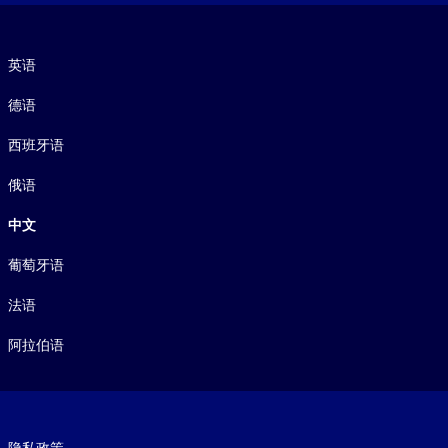
语言
英语
德语
西班牙语
俄语
中文
葡萄牙语
法语
阿拉伯语
Footer legal