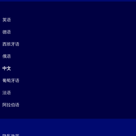
语言
英语
德语
西班牙语
俄语
中文
葡萄牙语
法语
阿拉伯语
Footer legal