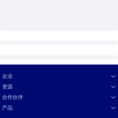
按系统
面向 LMS/LXP
将简短且经过验证的知识引入您的 LMS/LXP，以获得更强的学习效
果。
面向企业图书馆
用值得信赖且即插即用的商业知识丰富您的企业图书馆。
面向人工智能系统
利用可靠、结构化的知识为您的人工智能系统提供动力，以改善输
结果。
Visually hidden Text
企业
资源
合作伙伴
产品