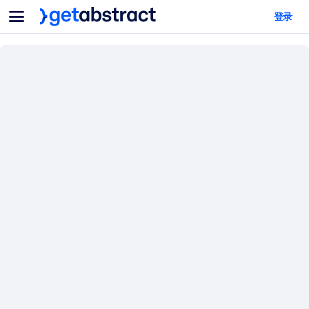
菜单
登录
面向团队与管理者
按用例
面向个人
AI 技能提升
面向人工智能系统
为您的员工配备关键的人工智能技能。
领导力发展
帮助您的管理者为未来的工作时代做好准备。
协作学习
让团队更轻松地共同学习、解决实际问题并更快采取行动。
技能提升与重塑
培养您的员工应对未来挑战所需的技能。
健康与福祉
打造一支更健康、更具韧性的员工队伍。