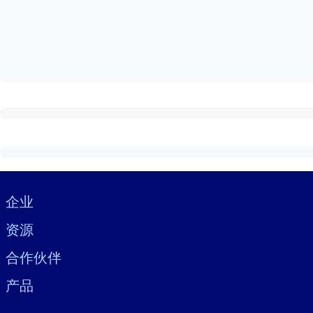
按系统
面向 LMS/LXP
将简短且经过验证的知识引入您的 LMS/LXP，以获得更强的学习效
面向企业图书馆
用值得信赖且即插即用的商业知识丰富您的企业图书馆。
面向人工智能系统
利用可靠、结构化的知识为您的人工智能系统提供动力，以改善输
Visually hidden Text
企业
资源
合作伙伴
产品