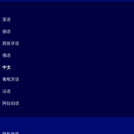
语言
英语
德语
西班牙语
俄语
中文
葡萄牙语
法语
阿拉伯语
Footer legal