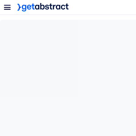
菜单
面向团队与管理者
按用例
面向个人
AI 技能提升
面向人工智能系统
为您的员工配备关键的人工智能技能。
领导力发展
帮助您的管理者为未来的工作时代做好准备。
协作学习
让团队更轻松地共同学习、解决实际问题并更快采取行动。
技能提升与重塑
培养您的员工应对未来挑战所需的技能。
健康与福祉
打造一支更健康、更具韧性的员工队伍。