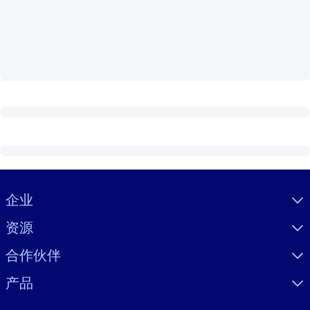
按系统
面向 LMS/LXP
将简短且经过验证的知识引入您的 LMS/LXP，以获得更强的学习效
果。
面向企业图书馆
用值得信赖且即插即用的商业知识丰富您的企业图书馆。
面向人工智能系统
利用可靠、结构化的知识为您的人工智能系统提供动力，以改善输
结果。
Visually hidden Text
企业
资源
合作伙伴
产品