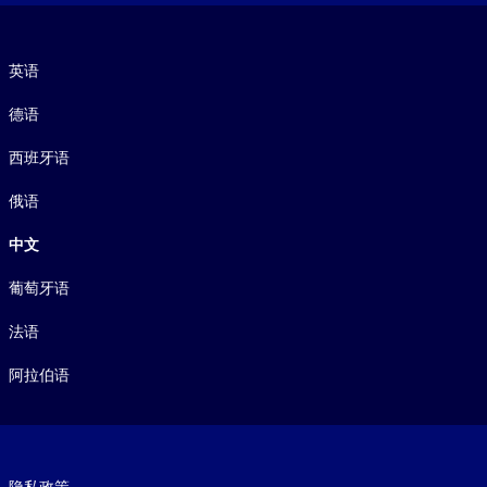
语言
英语
德语
西班牙语
俄语
中文
葡萄牙语
法语
阿拉伯语
Footer legal