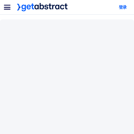
菜单
登录
面向团队与管理者
按用例
面向个人
AI 技能提升
面向人工智能系统
为您的员工配备关键的人工智能技能。
领导力发展
帮助您的管理者为未来的工作时代做好准备。
协作学习
让团队更轻松地共同学习、解决实际问题并更快采取行动。
技能提升与重塑
培养您的员工应对未来挑战所需的技能。
健康与福祉
打造一支更健康、更具韧性的员工队伍。