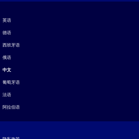
语言
英语
德语
西班牙语
俄语
中文
葡萄牙语
法语
阿拉伯语
Footer legal