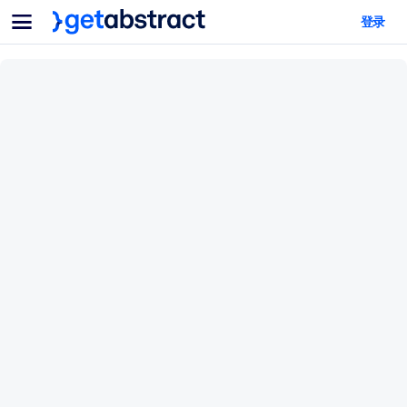
菜单
登录
面向团队与管理者
按用例
面向个人
AI 技能提升
面向人工智能系统
为您的员工配备关键的人工智能技能。
领导力发展
帮助您的管理者为未来的工作时代做好准备。
协作学习
让团队更轻松地共同学习、解决实际问题并更快采取行动。
技能提升与重塑
培养您的员工应对未来挑战所需的技能。
健康与福祉
打造一支更健康、更具韧性的员工队伍。