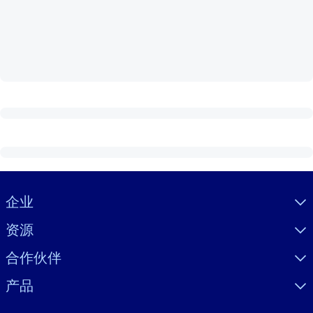
按系统
面向 LMS/LXP
将简短且经过验证的知识引入您的 LMS/LXP，以获得更强的学习效
果。
面向企业图书馆
用值得信赖且即插即用的商业知识丰富您的企业图书馆。
面向人工智能系统
利用可靠、结构化的知识为您的人工智能系统提供动力，以改善输
结果。
Visually hidden Text
企业
资源
合作伙伴
产品