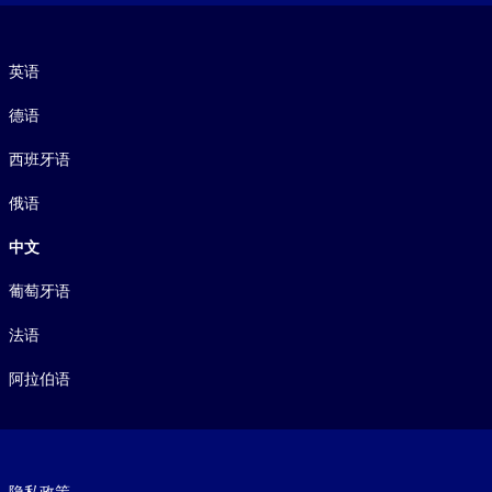
语言
英语
德语
西班牙语
俄语
中文
葡萄牙语
法语
阿拉伯语
Footer legal