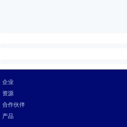
按系统
面向 LMS/LXP
将简短且经过验证的知识引入您的 LMS/LXP，以获得更强的学习效
面向企业图书馆
用值得信赖且即插即用的商业知识丰富您的企业图书馆。
面向人工智能系统
利用可靠、结构化的知识为您的人工智能系统提供动力，以改善输
Visually hidden Text
企业
资源
合作伙伴
产品