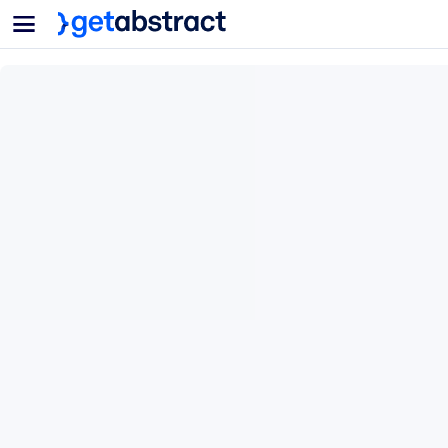
菜单
面向团队与管理者
按用例
面向个人
AI 技能提升
面向人工智能系统
为您的员工配备关键的人工智能技能。
领导力发展
帮助您的管理者为未来的工作时代做好准备。
协作学习
让团队更轻松地共同学习、解决实际问题并更快采取行动。
技能提升与重塑
培养您的员工应对未来挑战所需的技能。
健康与福祉
打造一支更健康、更具韧性的员工队伍。