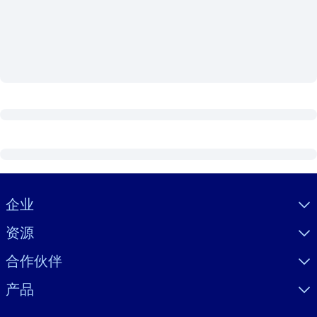
按系统
面向 LMS/LXP
将简短且经过验证的知识引入您的 LMS/LXP，以获得更强的学习效
果。
面向企业图书馆
用值得信赖且即插即用的商业知识丰富您的企业图书馆。
面向人工智能系统
利用可靠、结构化的知识为您的人工智能系统提供动力，以改善输
结果。
Visually hidden Text
企业
资源
合作伙伴
产品