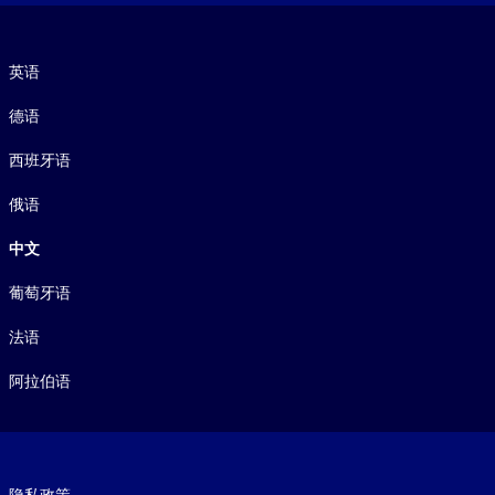
语言
英语
德语
西班牙语
俄语
中文
葡萄牙语
法语
阿拉伯语
Footer legal