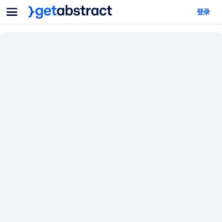
菜单
登录
面向团队与管理者
按用例
面向个人
AI 技能提升
面向人工智能系统
为您的员工配备关键的人工智能技能。
领导力发展
帮助您的管理者为未来的工作时代做好准备。
协作学习
让团队更轻松地共同学习、解决实际问题并更快采取行动。
技能提升与重塑
培养您的员工应对未来挑战所需的技能。
健康与福祉
打造一支更健康、更具韧性的员工队伍。