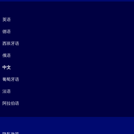
语言
英语
德语
西班牙语
俄语
中文
葡萄牙语
法语
阿拉伯语
Footer legal