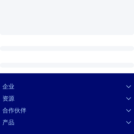
按系统
面向 LMS/LXP
将简短且经过验证的知识引入您的 LMS/LXP，以获得更强的学习效
果。
面向企业图书馆
用值得信赖且即插即用的商业知识丰富您的企业图书馆。
面向人工智能系统
利用可靠、结构化的知识为您的人工智能系统提供动力，以改善输
结果。
Visually hidden Text
企业
资源
合作伙伴
产品