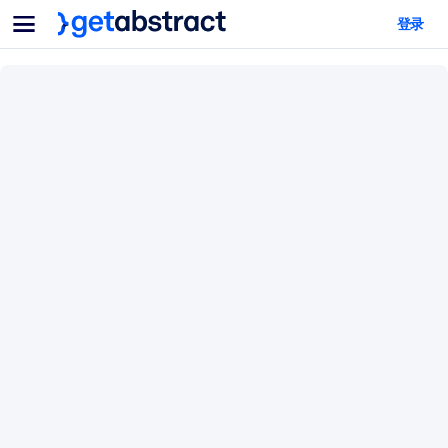
菜单
登录
面向团队与管理者
按用例
面向个人
AI 技能提升
面向人工智能系统
为您的员工配备关键的人工智能技能。
领导力发展
帮助您的管理者为未来的工作时代做好准备。
协作学习
让团队更轻松地共同学习、解决实际问题并更快采取行动。
技能提升与重塑
培养您的员工应对未来挑战所需的技能。
健康与福祉
打造一支更健康、更具韧性的员工队伍。