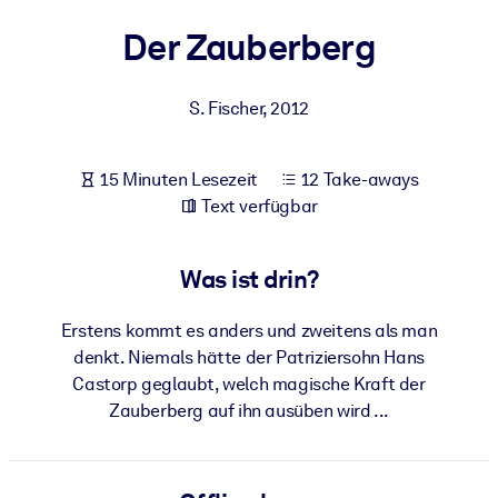
Gesundheit & Wohlbefinden
Der Zauberberg
Bauen Sie eine gesunde und resiliente Belegschaft auf.
S. Fischer
,
2012
NACH SYSTEM
Für LMS/LXP
15 Minuten Lesezeit
12 Take-aways
Integrieren Sie kompaktes, verifiziertes Wissen in Ihr LMS/LXP für
Text verfügbar
bessere Lernergebnisse.
Für Unternehmensbibliotheken
Was ist drin?
Bereichern Sie Ihre Unternehmensbibliothek mit
vertrauenswürdigem, praxisnahem Business-Wissen.
Erstens kommt es anders und zweitens als man
Für KI-Systeme
denkt. Niemals hätte der Patriziersohn Hans
Castorp geglaubt, welch magische Kraft der
Nutzen Sie verlässliches, strukturiertes Wissen, um die Ergebnisse
Zauberberg auf ihn ausüben wird ...
Ihrer KI-Systeme zu optimieren.