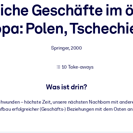
eiche Geschäfte im ö
opa: Polen, Tschechi
 bessere Lernergebnisse.
gem, praxisnahem Business-Wissen.
Springer
,
2000
 Ihrer KI-Systeme zu optimieren.
10 Take-aways
Was ist drin?
erschwunden – höchste Zeit, unsere nächsten Nachbarn mit ander
fbau erfolgreicher (Geschäfts-) Beziehungen mit dem Osten 