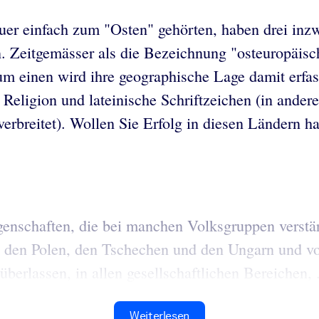
uer einfach zum "Osten" gehörten, haben drei inzw
n. Zeitgemässer als die Bezeichnung "osteuropäisc
 Zum einen wird ihre geographische Lage damit erf
 Religion und lateinische Schriftzeichen (in ande
erbreitet). Wollen Sie Erfolg in diesen Ländern h
schaften, die bei manchen Volksgruppen verstärkt 
n den Polen, den Tschechen und den Ungarn und vo
berlassen, in allen gesellschaftlichen Bereichen, .
Weiterlesen