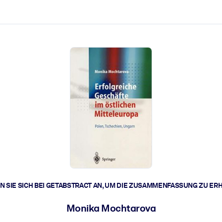
zen aus.
r.
zu lösen und schneller zu handeln.
t braucht.
 SIE SICH BEI GETABSTRACT AN, UM DIE ZUSAMMENFASSUNG ZU ER
Monika Mochtarova