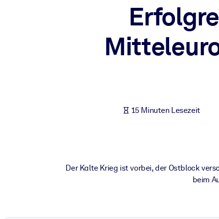
Erfolgr
NACH SYSTEM
Für LMS/LXP
Mitteleur
Integrieren Sie kompaktes, verifiziertes Wissen in Ihr LMS/LXP für
Für Unternehmensbibliotheken
Bereichern Sie Ihre Unternehmensbibliothek mit vertrauenswürdi
Für KI-Systeme
Nutzen Sie verlässliches, strukturiertes Wissen, um die Ergebnisse
15 Minuten Lesezeit
Der Kalte Krieg ist vorbei, der Ostblock v
beim Au