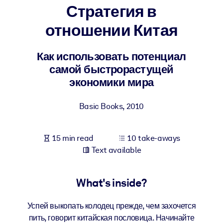
Стратегия в
BY SYSTEM
отношении Китая
For LMS/LXP
Bring bite-sized, verified knowledge into your LMS/LXP for stronge
Как использовать потенциал
learning results.
самой быстрорастущей
For Corporate Libraries
экономики мира
Enrich your corporate library with trusted, ready-to-use business
Basic Books
,
2010
knowledge.
For AI Systems
15 min read
10 take-aways
Fuel your AI systems with reliable, structured knowledge to improv
Text available
outputs.
What's inside?
Успей выкопать колодец прежде, чем захочется
пить, говорит китайская пословица. Начинайте