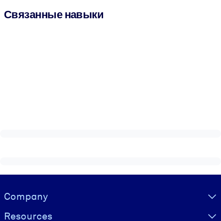
Связанные навыки
Visually hidden Text
Company
Resources