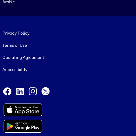
Arabic
Footer legal
Privacy Policy
Terms of Use
Operating Agreement
Accessibility
Social and Apps
Facebook
LinkedIn
Instagram
X