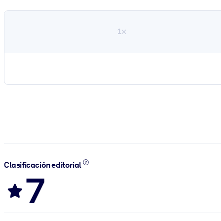
1×
Clasificación editorial
7