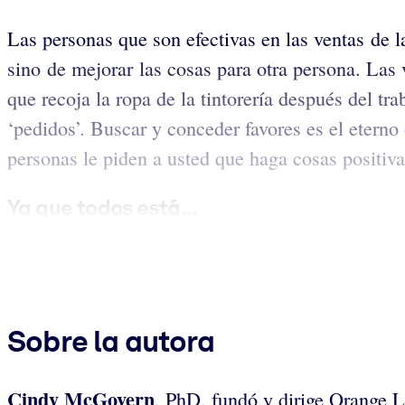
Las personas que son efectivas en las ventas de la
sino de mejorar las cosas para otra persona. Las v
que recoja la ropa de la tintorería después del tr
‘pedidos’. Buscar y conceder favores es el eterno 
personas le piden a usted que haga cosas positiva
Ya que todos está...
Sobre la autora
Cindy McGovern
, PhD, fundó y dirige Orange