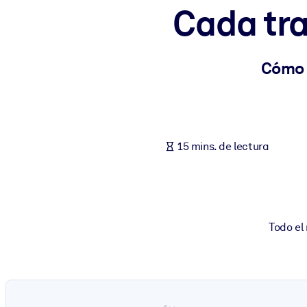
Cada tra
POR SISTEMA
Para LMS/LXP
Integre conocimientos verificados y breves en su LMS/LXP para ob
Cómo u
Para bibliotecas corporativas
Enriquezca su biblioteca corporativa con conocimientos empresaria
Para sistemas de IA
15 mins. de lectura
Alimente sus sistemas de IA con conocimientos fiables y estructur
Todo el