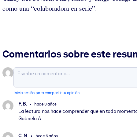
como una “colaboradora en serie”.
Comentarios sobre este res
Inicia sesión para compartir tu opinión
F. B.
hace 3 años
La lectura nos hace comprender que en todo momento s
Gabriela A
C. N.
hace 6 años