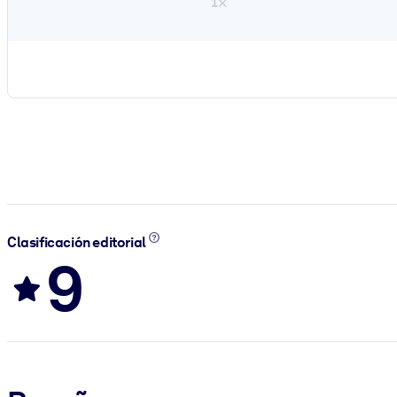
1×
Clasificación editorial
9