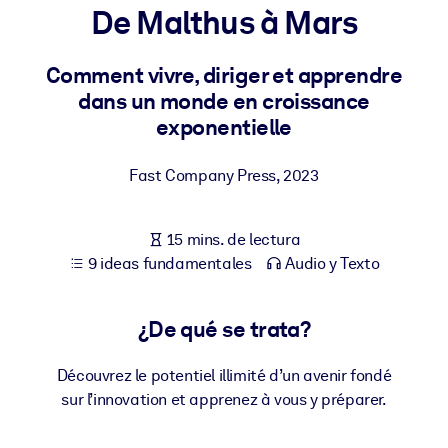
De Malthus à Mars
POR SISTEMA
Para LMS/LXP
Comment vivre, diriger et apprendre
dans un monde en croissance
Integre conocimientos verificados y breves en su LMS/LXP para
exponentielle
obtener mejores resultados de aprendizaje.
Para bibliotecas corporativas
Fast Company Press
,
2023
Enriquezca su biblioteca corporativa con conocimientos
empresariales confiables y listos para usar.
15 mins. de lectura
Para sistemas de IA
9 ideas fundamentales
Audio y Texto
Alimente sus sistemas de IA con conocimientos fiables y
estructurados para mejorar los resultados.
¿De qué se trata?
Découvrez le potentiel illimité d’un avenir fondé
sur l’innovation et apprenez à vous y préparer.