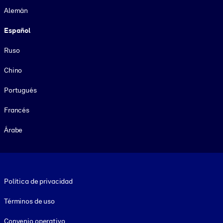
Alemán
Español
Ruso
Chino
Portugués
Francés
Árabe
Footer legal
Política de privacidad
Términos de uso
Convenio operativo