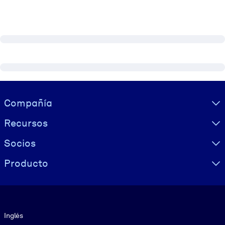
Visually hidden Text
Compañía
Recursos
Socios
Producto
Idioma
Inglés