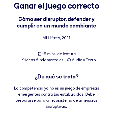
Ganar el juego correcto
POR SISTEMA
Para LMS/LXP
Cómo ser disruptor, defender y
cumplir en un mundo cambiante
Integre conocimientos verificados y breves en su LMS/LXP para
obtener mejores resultados de aprendizaje.
MIT Press
,
2021
Para bibliotecas corporativas
Enriquezca su biblioteca corporativa con conocimientos
15 mins. de lectura
empresariales confiables y listos para usar.
9 ideas fundamentales
Audio y Texto
Para sistemas de IA
Alimente sus sistemas de IA con conocimientos fiables y
¿De qué se trata?
estructurados para mejorar los resultados.
La competencia ya no es un juego de empresas
emergentes contra las establecidas. Debe
prepararse para un ecosistema de amenazas
disruptivas.