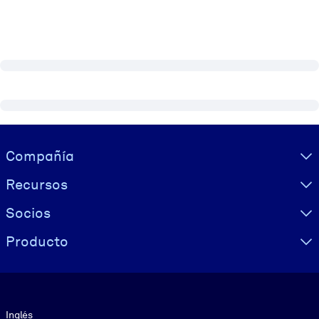
Visually hidden Text
Compañía
Recursos
Socios
Producto
Idioma
Inglés