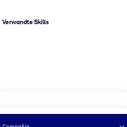
Verwandte Skills
Visually hidden Text
Compañía