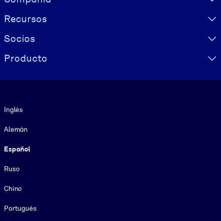
Recursos
Socios
Producto
Idioma
Inglés
Alemán
Español
Ruso
Chino
Portugués