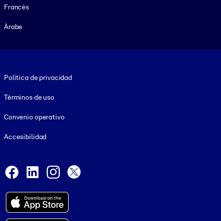
Francés
Árabe
Footer legal
Política de privacidad
Términos de uso
Convenio operativo
Accesibilidad
Social and Apps
Facebook
LinkedIn
Instagram
X