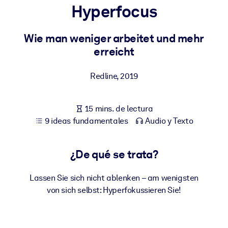
Hyperfocus
POR SISTEMA
Para LMS/LXP
Wie man weniger arbeitet und mehr
erreicht
Integre conocimientos verificados y breves en su LMS/LXP para
obtener mejores resultados de aprendizaje.
Redline
,
2019
Para bibliotecas corporativas
Enriquezca su biblioteca corporativa con conocimientos
15 mins. de lectura
empresariales confiables y listos para usar.
9 ideas fundamentales
Audio y Texto
Para sistemas de IA
Alimente sus sistemas de IA con conocimientos fiables y
¿De qué se trata?
estructurados para mejorar los resultados.
Lassen Sie sich nicht ablenken – am wenigsten
von sich selbst: Hyperfokussieren Sie!