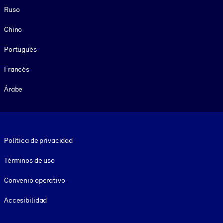
Ruso
Chino
Portugués
Francés
Árabe
Footer legal
Política de privacidad
Términos de uso
Convenio operativo
Accesibilidad
Social and Apps