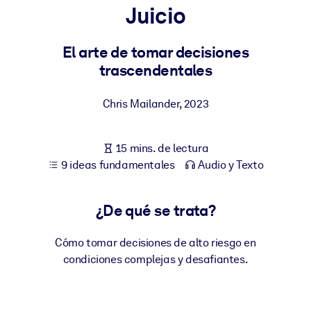
Juicio
POR SISTEMA
Para LMS/LXP
El arte de tomar decisiones
trascendentales
Integre conocimientos verificados y breves en su LMS/LXP para
obtener mejores resultados de aprendizaje.
Chris Mailander
,
2023
Para bibliotecas corporativas
Enriquezca su biblioteca corporativa con conocimientos
15 mins. de lectura
empresariales confiables y listos para usar.
9 ideas fundamentales
Audio y Texto
Para sistemas de IA
Alimente sus sistemas de IA con conocimientos fiables y
¿De qué se trata?
estructurados para mejorar los resultados.
Cómo tomar decisiones de alto riesgo en
condiciones complejas y desafiantes.