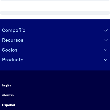
Visually hidden Text
Compañía
Recursos
Socios
Producto
Idioma
Inglés
Alemán
Español