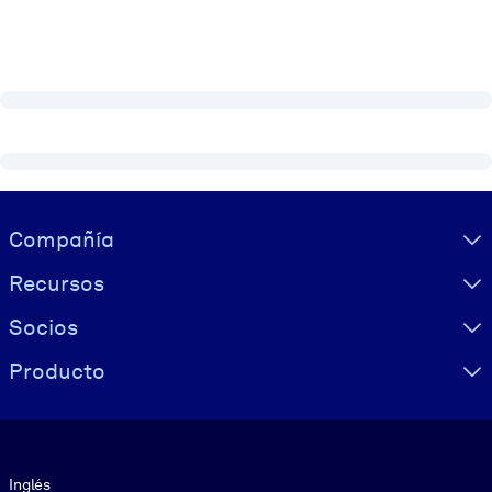
Visually hidden Text
Compañía
Recursos
Socios
Producto
Idioma
Inglés