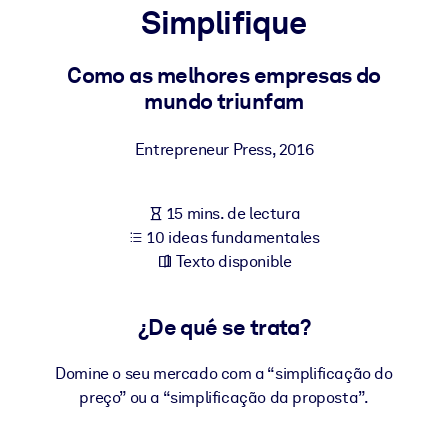
Simplifique
POR SISTEMA
Para LMS/LXP
Como as melhores empresas do
mundo triunfam
Integre conocimientos verificados y breves en su LMS/LXP para
obtener mejores resultados de aprendizaje.
Entrepreneur Press
,
2016
Para bibliotecas corporativas
Enriquezca su biblioteca corporativa con conocimientos
15 mins. de lectura
empresariales confiables y listos para usar.
10 ideas fundamentales
Para sistemas de IA
Texto disponible
Alimente sus sistemas de IA con conocimientos fiables y
estructurados para mejorar los resultados.
¿De qué se trata?
Domine o seu mercado com a “simplificação do
preço” ou a “simplificação da proposta”.