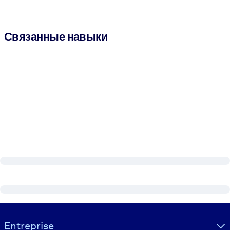
Связанные навыки
Visually hidden Text
Entreprise