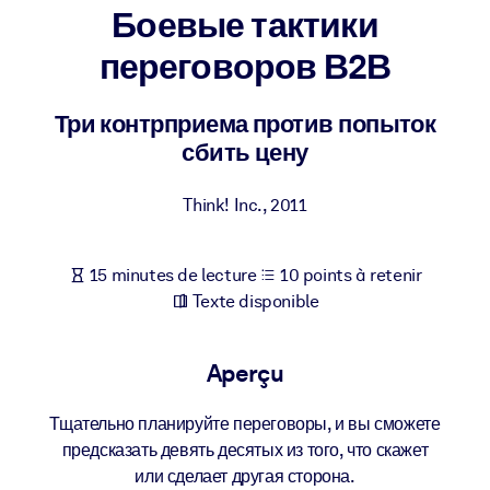
Bâtissez une main-d'œuvre plus saine et plus résiliente.
Боевые тактики
переговоров В2В
PAR SYSTÈME
Pour LMS/LXP
Три контрприема против попыток
Intégrez des connaissances vérifiées et concises dans votre
сбить цену
LMS/LXP pour de meilleurs résultats d'apprentissage.
Pour bibliothèques d'entreprise
Think! Inc.
,
2011
Enrichissez votre bibliothèque d'entreprise avec des connaissanc
commerciales fiables et prêtes à l'emploi.
15 minutes de lecture
10 points à retenir
Pour les systèmes d’IA
Texte disponible
Alimentez vos systèmes d'IA avec des connaissances fiables et
structurées pour améliorer les résultats.
Aperçu
Тщательно планируйте переговоры, и вы сможете
предсказать девять десятых из того, что скажет
или сделает другая сторона.