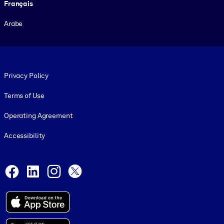
Français
Arabe
Footer legal
Privacy Policy
Terms of Use
Operating Agreement
Accessibility
Social and Apps
Facebook
LinkedIn
Instagram
X