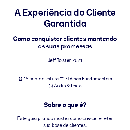
Construa uma força de trabalho mais saudável e resiliente.
A Experiência do Cliente
Garantida
POR SISTEMA
Para LMS/LXP
Leve conhecimento verificado e conciso para seu LMS/LXP para
Como conquistar clientes mantendo
resultados de aprendizagem mais sólidos.
as suas promessas
Para bibliotecas corporativas
Jeff Toister
,
2021
Enriqueça sua biblioteca corporativa com conhecimento de
negócios confiável e pronto para uso.
15 min. de leitura
7 Ideias Fundamentais
Para sistemas de IA
Áudio & Texto
Alimente seus sistemas de IA com conhecimento confiável e
estruturado para melhorar os resultados.
Sobre o que é?
Este guia prático mostra como crescer e reter
sua base de clientes.