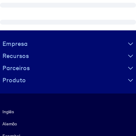
Visually hidden Text
Empresa
Recursos
Parceiros
Produto
Idioma
Inglês
Alemão
Espanhol