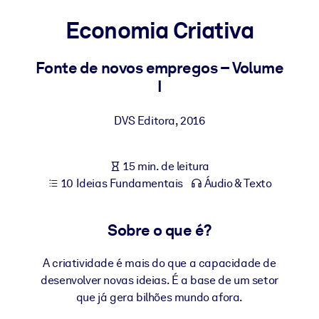
Construa uma força de trabalho mais saudável e resiliente.
Economia Criativa
POR SISTEMA
Para LMS/LXP
Fonte de novos empregos – Volume
I
Leve conhecimento verificado e conciso para seu LMS/LXP para
resultados de aprendizagem mais sólidos.
DVS Editora
,
2016
Para bibliotecas corporativas
Enriqueça sua biblioteca corporativa com conhecimento de
15 min. de leitura
negócios confiável e pronto para uso.
10 Ideias Fundamentais
Áudio & Texto
Para sistemas de IA
Alimente seus sistemas de IA com conhecimento confiável e
Sobre o que é?
estruturado para melhorar os resultados.
A criatividade é mais do que a capacidade de
desenvolver novas ideias. É a base de um setor
que já gera bilhões mundo afora.