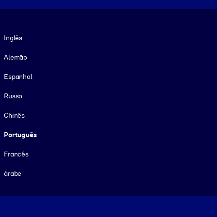
Idioma
Inglês
Alemão
Espanhol
Russo
Chinês
Português
Francês
árabe
Footer legal