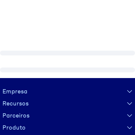
Visually hidden Text
Empresa
Recursos
Parceiros
Produto