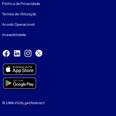
Política de Privacidade
Termos de Utilização
Acordo Operacional
Acessibilidade
Social and Apps
Facebook
LinkedIn
Instagram
X
© 1999-2026, getAbstract
© 1999-2026, getAbstract