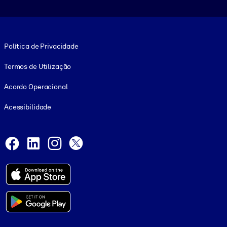
Footer legal
Política de Privacidade
Termos de Utilização
Acordo Operacional
Acessibilidade
Social and Apps
Facebook
LinkedIn
Instagram
X
© 1999-2026, getAbstract