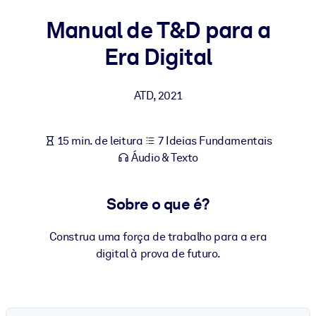
Construa uma força de trabalho mais saudável e resiliente.
Manual de T&D para a
Era Digital
POR SISTEMA
Para LMS/LXP
Leve conhecimento verificado e conciso para seu LMS/LXP para
ATD
,
2021
resultados de aprendizagem mais sólidos.
Para bibliotecas corporativas
15 min. de leitura
7 Ideias Fundamentais
Enriqueça sua biblioteca corporativa com conhecimento de
Áudio & Texto
negócios confiável e pronto para uso.
Para sistemas de IA
Sobre o que é?
Alimente seus sistemas de IA com conhecimento confiável e
estruturado para melhorar os resultados.
Construa uma força de trabalho para a era
digital à prova de futuro.