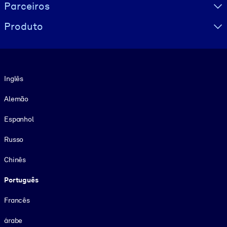
Parceiros
Produto
Idioma
Inglês
Alemão
Espanhol
Russo
Chinês
Português
Francês
árabe